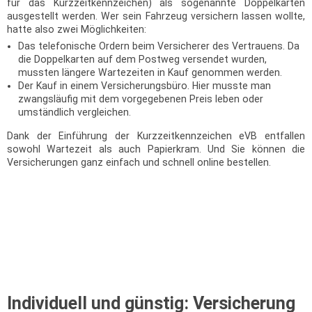
für das Kurzzeitkennzeichen) als sogenannte Doppelkarten
ausgestellt werden. Wer sein Fahrzeug versichern lassen wollte,
hatte also zwei Möglichkeiten:
Das telefonische Ordern beim Versicherer des Vertrauens. Da
die Doppelkarten auf dem Postweg versendet wurden,
mussten längere Wartezeiten in Kauf genommen werden.
Der Kauf in einem Versicherungsbüro. Hier musste man
zwangsläufig mit dem vorgegebenen Preis leben oder
umständlich vergleichen.
Dank der Einführung der Kurzzeitkennzeichen eVB entfallen
sowohl Wartezeit als auch Papierkram. Und Sie können die
Versicherungen ganz einfach und schnell online bestellen.
5 tages kennzeichen eVB, elektronische versicherungsbestätigung für kurzzeitkennzeichen, elektronische
versicherungsbestätigung kurzzeitkennzeichen, evb für kurzzeitkennzeichen, evb 5-tages kennzeichen Versicherung,5
tages kennzeichen Versicherung,versicherung 5 tages kennzeichen,5 tageskennzeichen Versicherung,5-tages-
kennzeichen-versicherung,günstige versicherung für 5 tages kennzeichen,5 tages kennzeichen versicherung
ausland,günstige versicherung 5 tages kennzeichen,evb nummer 5 tage,5 tage versicherung,evb 5 tage,5 tageszulassung
versicherung,evb 5 tage günstig,5-tage pkw kurzzeitkennzeichen Versicherung,5-tages-kennzeichen Versicherung,5
tageskennzeichen online bestellen,5 tage kennzeichen versicherung,kurzzeitversicherung 5 tage,5 tage versicherung
Auto,5 tageszulassung ausland,5 tages kennzeichen Versicherungsschutz,kfz versicherung 5-tages-kennzeichen,5 tage
kennzeichen,5 tages kennzeichen versicherung kosten,kfz versicherung für 10 tage,günstige 5
tageskennzeichen,kurzzeitkennzeichen 5 tage,5-tages-kennzeichen,kfz überführung Versicherung,5 tageskennzeichen,5-
tages kennzeichen,kfz versicherung überführung ausland
Individuell und günstig: Versicherung