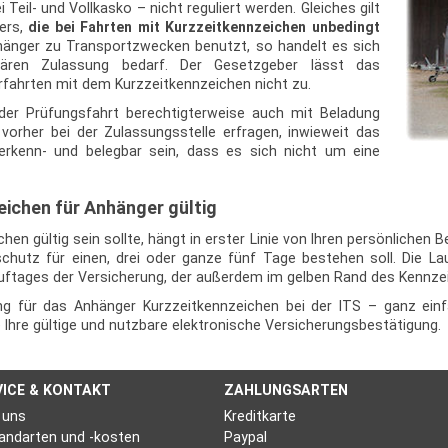
eil- und Vollkasko – nicht reguliert werden. Gleiches gilt
ers,
die bei Fahrten mit Kurzzeitkennzeichen unbedingt
änger zu Transportzwecken benutzt, so handelt es sich
lären Zulassung bedarf. Der Gesetzgeber lässt das
rfahrten mit dem Kurzzeitkennzeichen nicht zu.
der Prüfungsfahrt berechtigterweise auch mit Beladung
vorher bei der Zulassungsstelle erfragen, inwieweit das
e erkenn- und belegbar sein, dass es sich nicht um eine
eichen für Anhänger gültig
hen gültig sein sollte, hängt in erster Linie von Ihren persönlichen 
schutz für einen, drei oder ganze fünf Tage bestehen soll. Die 
uftages der Versicherung, der außerdem im gelben Rand des Kennzei
ung für das Anhänger Kurzzeitkennzeichen bei der ITS – ganz ein
e Ihre gültige und nutzbare elektronische Versicherungsbestätigung.
VICE & KONTAKT
ZAHLUNGSARTEN
 uns
Kreditkarte
andarten und -kosten
Paypal