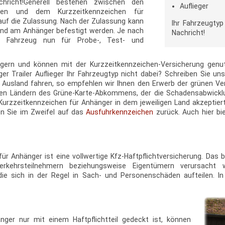
hricht!Generell bestehen zwischen den
Auflieger
chen und dem Kurzzeitkennzeichen für
auf die Zulassung. Nach der Zulassung kann
Ihr Fahrzeugtyp
nd am Anhänger befestigt werden. Je nach
Nachricht!
s Fahrzeug nun für Probe-, Test- und
gern und können mit der Kurzzeitkennzeichen-Versicherung genutz
Trailer Auflieger Ihr Fahrzeugtyp nicht dabei? Schreiben Sie un
Ausland fahren, so empfehlen wir Ihnen den Erwerb der grünen Ver
en Ländern des Grüne-Karte-Abkommens, der die Schadensabwicklun
urzzeitkennzeichen für Anhänger in dem jeweiligen Land akzeptiert o
n Sie im Zweifel auf das
Ausfuhrkennzeichen
zurück. Auch hier bi
ür Anhänger ist eine vollwertige Kfz-Haftpflichtversicherung. Das
rkehrsteilnehmern beziehungsweise Eigentümern verursacht w
 die sich in der Regel in Sach- und Personenschäden aufteilen.
ger nur mit einem Haftpflichtteil gedeckt ist, können