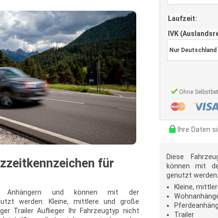
Laufzeit:
IVK (Auslandsr
Ohne Selbstbet
Ihre Daten s
Diese Fahrze
rzzeitkennzeichen für
können mit der
genutzt werden
Kleine, mittl
zu Anhängern und können mit der
Wohnanhäng
nutzt werden: Kleine, mittlere und große
Pferdeanhäng
 Trailer Auflieger Ihr Fahrzeugtyp nicht
Trailer