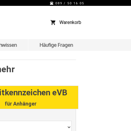
089 / 50 16 05
Warenkorb
hwissen
Häufige Fragen
mehr
itkennzeichen eVB
für Anhänger