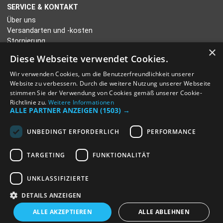
SERVICE & KONTAKT
Über uns
Versandarten und -kosten
Stornierung
×
Kontakt
Diese Webseite verwendet Cookies.
Wir verwenden Cookies, um die Benutzerfreundlichkeit unserer
ZAHLUNGSARTEN
Website zu verbessern. Durch die weitere Nutzung unserer Webseite
Kreditkarte
stimmen Sie der Verwendung von Cookies gemäß unserer Cookie-
Paypal
Richtlinie zu.
Weitere Informationen
ALLE PARTNER ANZEIGEN
(1503) →
Sofortüberweisung
Vorauszahlung
UNBEDINGT ERFORDERLICH
PERFORMANCE
INFORMATIONEN
TARGETING
FUNKTIONALITÄT
5 Tages Kennzeichen Versicherung
Länderinformationen
UNKLASSIFIZIERTE
DETAILS ANZEIGEN
© 2013-2026
Versicherung Kurzzeitkennzeichen.
Alle Inhalte unterliegen unserem
ALLE AKZEPTIEREN
ALLE ABLEHNEN
Copyright.