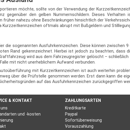
portieren möchte, sollte von der Verwendung der Kurzzeitkennzei
nz gegenüber den gelben Nummernschildern. Dieses Verhalten i
 früher nahezu ohne Beschränkungen hinsichtlich der Verkehrssich
 Kurzzeitkennzeichen oftmals abrupt mit Bußgeldern und Stilllegun
 hier die sogenannten Ausfuhrkennzeichen. Diese können zwischen 9
oten Rand gekennzeichnet. Hierbei ist jedoch zu beachten, dass 
aftfahrzeug wird aus dem Fahrzeugregister gelöscht – schließlich gi
 Falle mit nicht unerheblichem Aufwand verbunden.
oüberführung mit Kurzzeitkennzeichen ist auch weiterhin problem
eg über die Prüfstelle genommen werden. Erst dann kann die eige
us Sicherheitsgründen auf das Ausfuhrkennzeichen zurückgegriffen we
VICE & KONTAKT
ZAHLUNGSARTEN
 uns
Kreditkarte
andarten und -kosten
Paypal
nierung
Sofortüberweisung
akt
Vorauszahlung