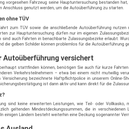
ung vorgesehen Fahrzeug seine Hauptuntersuchung bestanden hat, 
im Anschluss genutzt werden, um die Autoüberführung zu starten.
ten ohne TÜV
 Fahrt zum TÜV sowie die anschließende Autoüberführung nutzen 
ten zur Hauptuntersuchung dürfen nur im eigenen Zulassungsbezi
o sind auch Fahrten in benachbarte Zulassungsbezirke erlaubt. W
nd die gelben Schilder können problemlos für die Autoüberführung g
r Autoüberführung versichert
erhaupt stattfinden können, benötigen Sie auch für kurze Fahrten e
deren Verkehrsteilnehmern – etwa bei einem nicht mutwillig veru
en Versicherung bezeichnete Haftpflichtpolice in unserem Online-
sicherungsbestätigung ist dann aktiv und kann direkt für die Zulass
z?
ung sind keine erweiterten Leistungen, wie Teil- oder Vollkasko, 
etzlich geltenden Mindestdeckungssummen, die in verschiedenen L
 In einigen Ländern besteht weiterhin eine Deckung sogenannter V
ns Ausland