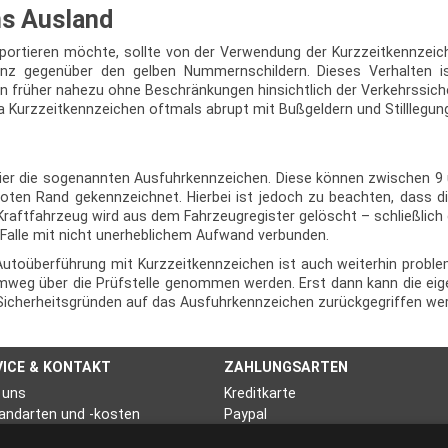
ns Ausland
portieren möchte, sollte von der Verwendung der Kurzzeitkennzei
nz gegenüber den gelben Nummernschildern. Dieses Verhalten i
 früher nahezu ohne Beschränkungen hinsichtlich der Verkehrssich
 Kurzzeitkennzeichen oftmals abrupt mit Bußgeldern und Stilllegun
 hier die sogenannten Ausfuhrkennzeichen. Diese können zwischen 9
oten Rand gekennzeichnet. Hierbei ist jedoch zu beachten, dass 
aftfahrzeug wird aus dem Fahrzeugregister gelöscht – schließlich gi
 Falle mit nicht unerheblichem Aufwand verbunden.
oüberführung mit Kurzzeitkennzeichen ist auch weiterhin problem
eg über die Prüfstelle genommen werden. Erst dann kann die eige
us Sicherheitsgründen auf das Ausfuhrkennzeichen zurückgegriffen we
VICE & KONTAKT
ZAHLUNGSARTEN
 uns
Kreditkarte
andarten und -kosten
Paypal
nierung
Sofortüberweisung