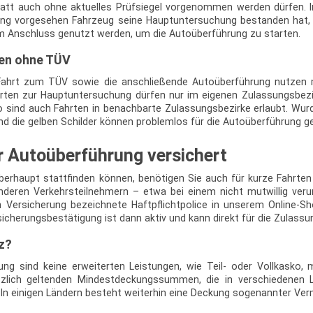
tatt auch ohne aktuelles Prüfsiegel vorgenommen werden dürfen. Im
ung vorgesehen Fahrzeug seine Hauptuntersuchung bestanden hat, 
im Anschluss genutzt werden, um die Autoüberführung zu starten.
ten ohne TÜV
 Fahrt zum TÜV sowie die anschließende Autoüberführung nutzen 
ten zur Hauptuntersuchung dürfen nur im eigenen Zulassungsbezi
o sind auch Fahrten in benachbarte Zulassungsbezirke erlaubt. W
nd die gelben Schilder können problemlos für die Autoüberführung g
r Autoüberführung versichert
erhaupt stattfinden können, benötigen Sie auch für kurze Fahrten e
deren Verkehrsteilnehmern – etwa bei einem nicht mutwillig veru
en Versicherung bezeichnete Haftpflichtpolice in unserem Online-
sicherungsbestätigung ist dann aktiv und kann direkt für die Zulass
z?
ung sind keine erweiterten Leistungen, wie Teil- oder Vollkasko, 
etzlich geltenden Mindestdeckungssummen, die in verschiedenen L
 In einigen Ländern besteht weiterhin eine Deckung sogenannter V