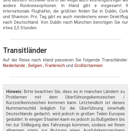
sind deutlich schneller und in der Regel auch kostengünstiger als
andere Rückreiseoptionen. In Irland gibt e insgesamt 9
internationale Flughäfen, die größten finden Sie in Dublin, Cork
und Shannon. Pro Tag gibt es auch mindestens einen Direktflug
nach Deutschland. Von Dublin nach München benötigen Sie nur
etwa 2,5 Stunden.
Transitländer
Auf der Reise nach Irland passieren Sie folgende Transitländer:
Niederlande
,
Belgien
,
Frankreich
und
Großbritannien
.
Hinweis:
Bitte beachten Sie, dass es in manchen Ländern zu
Problemen mit dem Überführungskennzeichen /
Kurzzeitkennzeichen kommen kann. Letztendlich ist dieses
Nummernschild lediglich für die Überführung innerhalb
Deutschlands gedacht, wird jedoch in großen Teilen Europas
geduldet. In einigen Staaten kann es jedoch zu Bußgeldern bis
hin zur Stilllegung des Fahrzeugs kommen, sodass wir Ihnen
allgemein stets zur Nutzung eines Ausfuhrkennzeichens