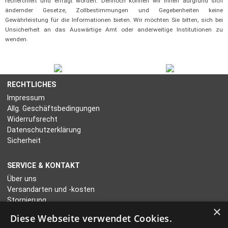
recherchiert und erfragt worden. Dennoch können wir Ihnen aufgrund sich
ändernder Gesetze, Zollbestimmungen und Gegebenheiten keine
Gewährleistung für die Informationen bieten. Wir möchten Sie bitten, sich bei
Unsicherheit an das Auswärtige Amt oder anderweitige Institutionen zu
wenden.
RECHTLICHES
Impressum
Allg. Geschäftsbedingungen
Widerrufsrecht
Datenschutzerklärung
Sicherheit
SERVICE & KONTAKT
Über uns
Versandarten und -kosten
Stornierung
×
Kontakt
Diese Webseite verwendet Cookies.