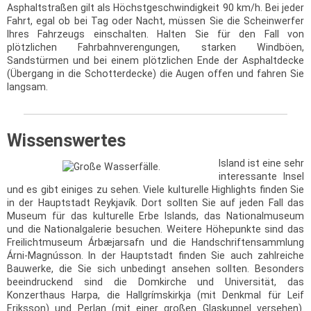
Asphaltstraßen gilt als Höchstgeschwindigkeit 90 km/h. Bei jeder
Fahrt, egal ob bei Tag oder Nacht, müssen Sie die Scheinwerfer
Ihres Fahrzeugs einschalten. Halten Sie für den Fall von
plötzlichen Fahrbahnverengungen, starken Windböen,
Sandstürmen und bei einem plötzlichen Ende der Asphaltdecke
(Übergang in die Schotterdecke) die Augen offen und fahren Sie
langsam.
Wissenswertes
Island ist eine sehr
interessante Insel
und es gibt einiges zu sehen. Viele kulturelle Highlights finden Sie
in der Hauptstadt Reykjavík. Dort sollten Sie auf jeden Fall das
Museum für das kulturelle Erbe Islands, das Nationalmuseum
und die Nationalgalerie besuchen. Weitere Höhepunkte sind das
Freilichtmuseum Árbæjarsafn und die Handschriftensammlung
Árni-Magnússon. In der Hauptstadt finden Sie auch zahlreiche
Bauwerke, die Sie sich unbedingt ansehen sollten. Besonders
beeindruckend sind die Domkirche und Universität, das
Konzerthaus Harpa, die Hallgrímskirkja (mit Denkmal für Leif
Eriksson) und Perlan (mit einer großen Glaskuppel versehen).