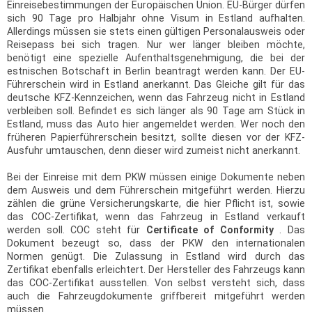
Einreisebestimmungen der Europäischen Union. EU-Bürger dürfen
sich 90 Tage pro Halbjahr ohne Visum in Estland aufhalten.
Allerdings müssen sie stets einen gültigen Personalausweis oder
Reisepass bei sich tragen. Nur wer länger bleiben möchte,
benötigt eine spezielle Aufenthaltsgenehmigung, die bei der
estnischen Botschaft in Berlin beantragt werden kann. Der EU-
Führerschein wird in Estland anerkannt. Das Gleiche gilt für das
deutsche KFZ-Kennzeichen, wenn das Fahrzeug nicht in Estland
verbleiben soll. Befindet es sich länger als 90 Tage am Stück in
Estland, muss das Auto hier angemeldet werden. Wer noch den
früheren Papierführerschein besitzt, sollte diesen vor der KFZ-
Ausfuhr umtauschen, denn dieser wird zumeist nicht anerkannt.
Bei der Einreise mit dem PKW müssen einige Dokumente neben
dem Ausweis und dem Führerschein mitgeführt werden. Hierzu
zählen die grüne Versicherungskarte, die hier Pflicht ist, sowie
das COC-Zertifikat, wenn das Fahrzeug in Estland verkauft
werden soll. COC steht für
Certificate of Conformity
. Das
Dokument bezeugt so, dass der PKW den internationalen
Normen genügt. Die Zulassung in Estland wird durch das
Zertifikat ebenfalls erleichtert. Der Hersteller des Fahrzeugs kann
das COC-Zertifikat ausstellen. Von selbst versteht sich, dass
auch die Fahrzeugdokumente griffbereit mitgeführt werden
müssen.