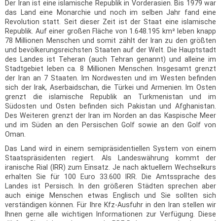
Der Iran ist eine islamische Republik in Vorderasien. Bis 1979 war
das Land eine Monarchie und noch im selben Jahr fand eine
Revolution statt. Seit dieser Zeit ist der Staat eine islamische
Republik. Auf einer großen Fläche von 1.648.195 km² leben knapp
78 Millionen Menschen und somit zählt der Iran zu den größten
und bevölkerungsreichsten Staaten auf der Welt. Die Hauptstadt
des Landes ist Teheran (auch Tehran genannt) und alleine im
Stadtgebiet leben ca. 8 Millionen Menschen. Insgesamt grenzt
der Iran an 7 Staaten. Im Nordwesten und im Westen befinden
sich der Irak, Aserbaidschan, die Türkei und Armenien. Im Osten
grenzt die islamische Republik an Turkmenistan und im
Südosten und Osten befinden sich Pakistan und Afghanistan.
Des Weiteren grenzt der Iran im Norden an das Kaspische Meer
und im Süden an den Persischen Golf sowie an den Golf von
Oman.
Das Land wird in einem semipräsidentiellen System von einem
Staatspräsidenten regiert. Als Landeswährung kommt der
iranische Rial (IRR) zum Einsatz. Je nach aktuellem Wechselkurs
erhalten Sie für 100 Euro 33.600 IRR. Die Amtssprache des
Landes ist Persisch. In den größeren Städten sprechen aber
auch einige Menschen etwas Englisch und Sie sollten sich
verständigen können. Für Ihre Kfz-Ausfuhr in den Iran stellen wir
Ihnen gerne alle wichtigen Informationen zur Verfügung. Diese