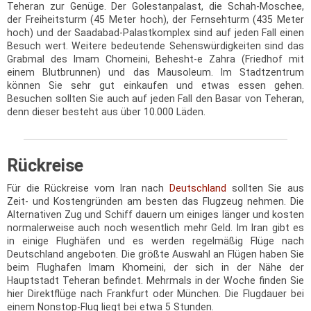
Teheran zur Genüge. Der Golestanpalast, die Schah-Moschee,
der Freiheitsturm (45 Meter hoch), der Fernsehturm (435 Meter
hoch) und der Saadabad-Palastkomplex sind auf jeden Fall einen
Besuch wert. Weitere bedeutende Sehenswürdigkeiten sind das
Grabmal des Imam Chomeini, Behesht-e Zahra (Friedhof mit
einem Blutbrunnen) und das Mausoleum. Im Stadtzentrum
können Sie sehr gut einkaufen und etwas essen gehen.
Besuchen sollten Sie auch auf jeden Fall den Basar von Teheran,
denn dieser besteht aus über 10.000 Läden.
Rückreise
Für die Rückreise vom Iran nach
Deutschland
sollten Sie aus
Zeit- und Kostengründen am besten das Flugzeug nehmen. Die
Alternativen Zug und Schiff dauern um einiges länger und kosten
normalerweise auch noch wesentlich mehr Geld. Im Iran gibt es
in einige Flughäfen und es werden regelmäßig Flüge nach
Deutschland angeboten. Die größte Auswahl an Flügen haben Sie
beim Flughafen Imam Khomeini, der sich in der Nähe der
Hauptstadt Teheran befindet. Mehrmals in der Woche finden Sie
hier Direktflüge nach Frankfurt oder München. Die Flugdauer bei
einem Nonstop-Flug liegt bei etwa 5 Stunden.