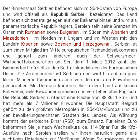
Der Binnenstaat Serbien befindet sich im Süd-Osten von Europa
und wird offiziell als
Republik Serbie
bezeichnet. Das Land
befindet sich zentral gelegen auf der Balkanhalbinsel und wird als
parlamentarische Republik regiert. Serbien teilt seine Grenzen im
Osten mit
Rumänien
sowie
Bulgarien
, im Süden mit
Albanien
und
Mazedonien
, im Norden mit Ungarn und im Westen mit den
Ländern
Kroatien
sowie
Bosnien und Herzegowina
. Serbien ist
zum einen Mitglied im Mitteleuropäischen Freihandelsabkommen
und gehört zum anderen auch der Schwarzmeer-
Wirtschaftskooperation an. Seit dem 1. März 2012 zählt der
Binnenstaat offiziell zu den Beitrittskandidaten der Europäischen
Union. Die Amtssprache ist Serbisch und wird bis auf ein paar
kleine Minderheitssprachen auch von den meisten Einwohnern
gesprochen. Mit Deutsch kommen Sie in dem Land auf keinen
Fall weiter, viele Bewohner sprachen und verstehen aber Englisch.
Die Republik Serbien umfasst eine Fläche von 88.3611 km² und
hat mehr als 7 Millionen Einwohner. Die Hauptstadt Belgrad
gehört zu den größten Metropolen in Süd-Ost-Europa und zu
den bevölkerungsreichsten Städten des Landes. Als Währung
kommt der serbische Dinar (RSD) zum Einsatz. Für einen Euro
bekommen Sie je nach Wechselkurs ca. 114 Dinar. Für die Kfz-
Ausfuhr nach Serbien stellen wir Ihnen natürlich gerne alle
wichtigen Unterlagen zur Verfügung. Wenn Sie möchten, dann