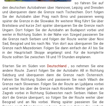
so fahren Sie auf
den deutschen Autobahnen über Hannover, Leipzig und Dresden
und überqueren dann die Grenze nach Tschechien. Dort folgen
Sie der Autobahn über Prag nach Brno und passieren wenig
später die Grenze in die Slowakei. Ihr weiterer Weg führt Sie über
Bratislava und kurze Zeit später überqueren Sie die Grenze nach
Ungarn. Dort folgen Sie der Autobahn an Budapest vorbei und
weiter in Richtung Süden. In der Nähe von Szeged passieren Sie
die Grenze nach Serbien und folgen der Route weiter über Novi
Sad, Beograd und bis nach Nis. Von dort aus überqueren Sie die
Grenze nach Mazedonien. Folgen Sie dann einfach der A1 bis Sie
in der Hauptstadt Skopje angelangt sind. Für die komplette
Route sollten Sie zwischen 18 und 19 Stunden einplanen.
Starten Sie im Süden von
Deutschland
, so nehmen Sie eine
andere Route. Zuerst folgen Sie der Autobahn A8 in Richtung
Salzburg und überqueren dann die Grenze nach Österreich.
Fahren Sie Richtung Süden und passieren Sie nach Villach die
Grenze nach Slowenien. Folgen Sie der Route an Ljubljana vorbei
und weiter bis über die Grenze nach Kroatien. Weiter geht es an
Zagreb vorbei in Richtung Südwesten nach Serbien. Haben Sie
dort die Grenze überquert, so folgen Sie der Route weiter über
Beograd und an Nis vorbei. Wenig später passieren Sie die