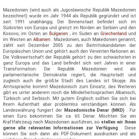
Mazedonien (wird auch als Jugoslawische Republik Mazedonien
bezeichnet) wurde im Jahr 1944 als Republik gegründet und ist
seit 1991 unabhängig. Der Binnenstaat befindet sich im
Südosten von Europa und grenzt im Norden an Serbien und den
Kosovo, im Osten an
Bulgarien
, im Süden an
Griechenland
und
im Westen an
Albanien
. Mazedonien, auch Makedonien genannt,
zählt seit Dezember 2005 zu den Beitrittskandidaten der
Europäischen Union und gehört auch den Vereinten Nationen an.
Die Volkswirtschaft der Republik gehört zu den schwächsten in
ganz Europa und das Land befindet sich seit Jahren in einer
Transformation. Die Republik Mazedonien wird als
parlamentarische Demokratie regiert, die Hauptstadt und
zugleich auch die größte Stadt des Landes ist Skopje. Als
Amtssprache kommt Mazedonisch zum Einsatz, des Weiteren
gibt es unter anderem noch die Minderheitssprachen Albanisch,
Türkisch und Serbisch. Mit gutem Englisch sollten Sie sich bei
Ihrem Aufenthalt aber problemlos verständigen können. Als
Landeswährung fungiert der
Mazedonische Denar (MKD)
. Für
einen Euro bekommen Sie ca. 65 Denar. Möchten Sie ein
Kraftfahrzeug nach Mazedonien ausführen, so
stellen wir Ihnen
gerne alle relevanten Informationen zur Verfügung
. Diese
können Sie sich dann als PDF-Dokument ausdrucken und als