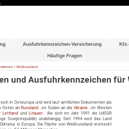
n
Zum Inhalt springen
ung
Ausfuhrkennzeichen-Versicherung
Kfz
Häufige Fragen
mationen
>
Weißrussland
en und Ausfuhrkennzeichen für
 sich in Osteuropa und wird laut amtlichen Dokumenten als
im Osten an
Russland
, im Süden an die
Ukraine
, im Westen
er
Lettland
und
Litauen
. Als sich im Jahr 1991 die UdSSR
ige Sowjetrepublik) unabhängig. Seit 1994 wird das Land
te Diktatur in Europa. Die Fläche von Weißrussland erstreckt