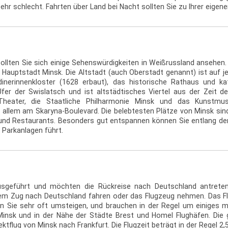
sehr schlecht. Fahrten über Land bei Nacht sollten Sie zu Ihrer eigen
ollten Sie sich einige Sehenswürdigkeiten in Weißrussland ansehen. 
 Hauptstadt Minsk. Die Altstadt (auch Oberstadt genannt) ist auf je
rdinerinnenkloster (1628 erbaut), das historische Rathaus und k
er der Swislatsch und ist altstädtisches Viertel aus der Zeit de
-Theater, die Staatliche Philharmonie Minsk und das Kunstm
r allem am Skaryna-Boulevard. Die belebtesten Plätze von Minsk sind 
 und Restaurants. Besonders gut entspannen können Sie entlang de
e Parkanlagen führt.
ausgeführt und möchten die Rückreise nach Deutschland antrete
m Zug nach Deutschland fahren oder das Flugzeug nehmen. Das Flu
Sie sehr oft umsteigen, und brauchen in der Regel um einiges meh
insk und in der Nähe der Städte Brest und Homel Flughäfen. Die 
ktflug von Minsk nach Frankfurt. Die Flugzeit beträgt in der Regel 2,