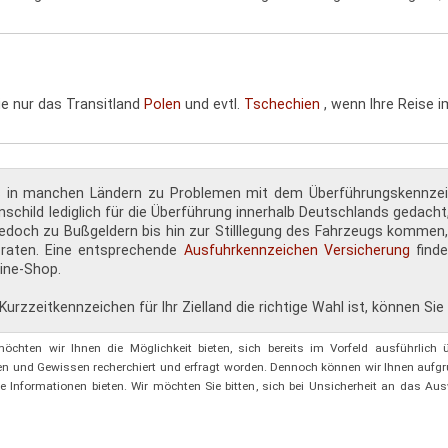
ie nur das Transitland
Polen
und evtl.
Tschechien
, wenn Ihre Reise 
es in manchen Ländern zu Problemen mit dem Überführungskennze
schild lediglich für die Überführung innerhalb Deutschlands gedacht
 jedoch zu Bußgeldern bis hin zur Stilllegung des Fahrzeugs kommen,
 raten. Eine entsprechende
Ausfuhrkennzeichen Versicherung
find
ine-Shop.
 Kurzzeitkennzeichen für Ihr Zielland die richtige Wahl ist, können Si
hten wir Ihnen die Möglichkeit bieten, sich bereits im Vorfeld ausführlich ü
n und Gewissen recherchiert und erfragt worden. Dennoch können wir Ihnen aufg
e Informationen bieten. Wir möchten Sie bitten, sich bei Unsicherheit an das Aus